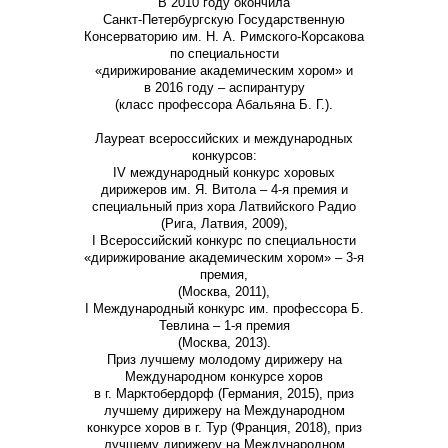
В 2010 году окончила
Санкт-Петербургскую Государственную
Консерваторию им. Н. А. Римского-Корсакова
по специальности
«дирижирование академическим хором» и
в 2016 году – аспирантуру
(класс профессора Абальяна Б. Г.).
Лауреат всероссийских и международных
конкурсов:
IV международный конкурс хоровых
дирижеров им. Я. Витола – 4-я премия и
специальный приз хора Латвийского Радио
(Рига, Латвия, 2009),
I Всероссийский конкурс по специальности
«дирижирование академическим хором» – 3-я
премия,
(Москва, 2011),
I Международный конкурс им. профессора Б.
Тевлина – 1-я премия
(Москва, 2013).
Приз лучшему молодому дирижеру на
Международном конкурсе хоров
в г. Марктобердорф (Германия, 2015), приз
лучшему дирижеру на Международном
конкурсе хоров в г. Тур (Франция, 2018), приз
лучшему дирижеру на Международном